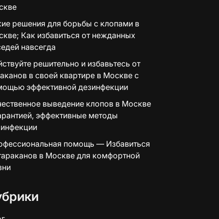
скве
ие решения для борьбы с клопами в
кве; Как избавиться от нежданных
едей навсегда
ствуйте решительно и избавьтесь от
аканов в своей квартире в Москве с
мощью эффективной дезинфекции
чественное выведение клопов в Москве
арантией, эффективные методы
зинфекции
офессиональная помощь — Избавиться
тараканов в Москве для комфортной
зни
убрики
ог