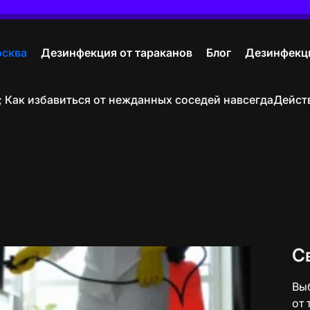
осква
Дезинфекция от тараканов
Блог
Дезинфекци
Как избавиться от нежданных соседей навсегда
Действу
С
Вы
от 