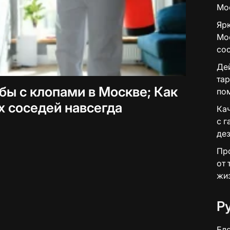
Мо
Ярк
Мос
сос
Дей
тар
бы с клопами в Москве; Как
по
х соседей навсегда
Ка
с г
де
Пр
от 
жи
Р
Бл