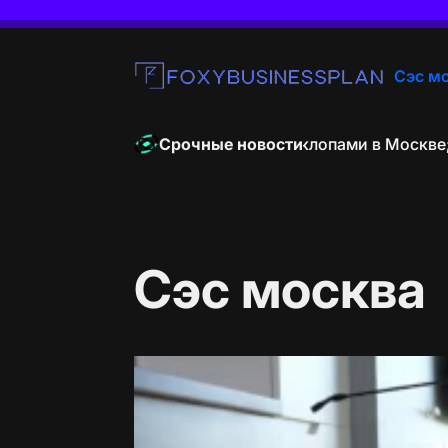
Перейти
к
содержимому
Сэс м
foxybusinessplan
Москве
Яркие решения для борьбы с клопами в Москве; 
Срочные новости
Сэс москва