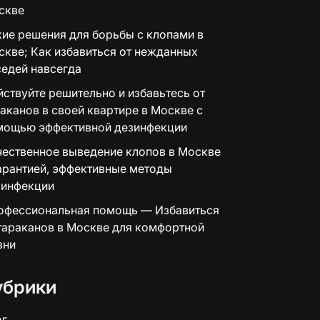
скве
ие решения для борьбы с клопами в
кве; Как избавиться от нежданных
едей навсегда
ствуйте решительно и избавьтесь от
аканов в своей квартире в Москве с
мощью эффективной дезинфекции
чественное выведение клопов в Москве
арантией, эффективные методы
зинфекции
офессиональная помощь — Избавиться
тараканов в Москве для комфортной
зни
убрики
ог