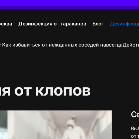
осква
Дезинфекция от тараканов
Блог
Дезинфекци
ак избавиться от нежданных соседей навсегда
Действуй
я от клопов
С
Вы
от 