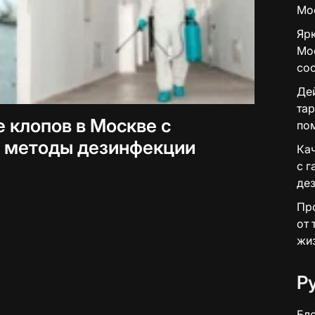
Мо
Ярк
Мос
сос
Дей
тар
 клопов в Москве с
по
е методы дезинфекции
Ка
с г
де
Пр
от 
жи
Р
Бл