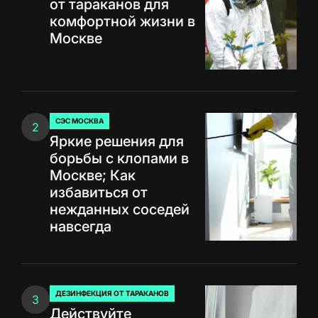
от тараканов для
комфортной жизни в
Москве
СЭС МОСКВА
2
ОПУБЛИКОВАНО
Яркие решения для
В
борьбы с клопами в
Москве; Как
избавиться от
нежданных соседей
навсегда
ДЕЗИНФЕКЦИЯ ОТ ТАРАКАНОВ
3
ОПУБЛИКОВАНО
Действуйте
В