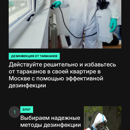
ДЕЗИНФЕКЦИЯ ОТ ТАРАКАНОВ
ОПУБЛИКОВАНО
Действуйте решительно и избавьтесь
В
от тараканов в своей квартире в
Москве с помощью эффективной
дезинфекции
БЛОГ
1
ОПУБЛИКОВАНО
Выбираем надежные
В
методы дезинфекции